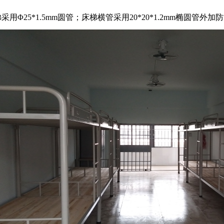
梯采用Φ25*1.5mm圆管；床梯横管采用20*20*1.2mm椭圆管外加