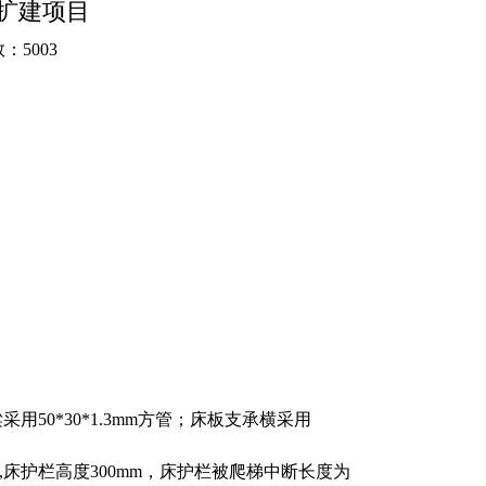
扩建项目
：5003
50*30*1.3mm方管；床板支承横采用
mm圆管,床护栏高度300mm，床护栏被爬梯中断长度为