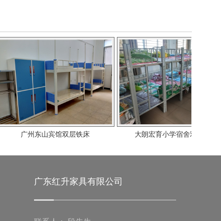
东山宾馆双层铁床
大朗宏育小学宿舍双层铁床
广东红升家具有限公司