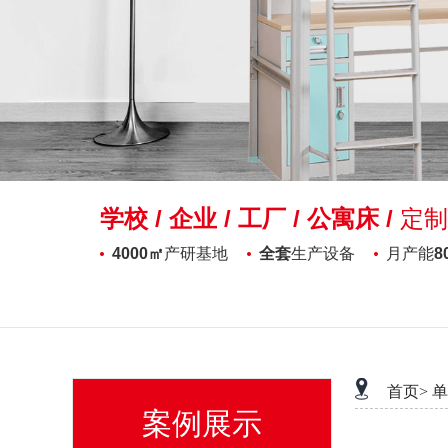
学校 / 企业 / 工厂 / 公寓床 /
定制
4000㎡
产研基地
全套
生产设备
月产能
8
首页>
单
案例展示