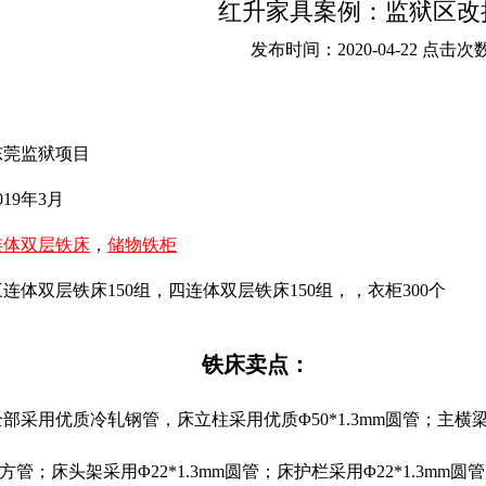
红升家具案例：监狱区改
发布时间：2020-04-22 点击次数
东莞监狱项目
19年3月
连体双层铁床
，
储物铁柜
连体双层铁床150组，四连体双层铁床150组，，衣柜300个
铁床卖点：
采用优质冷轧钢管，床立柱采用优质Φ50*1.3mm圆管；主横梁采用
.3mm方管；床头架采用Φ22*1.3mm圆管；床护栏采用Φ22*1.3