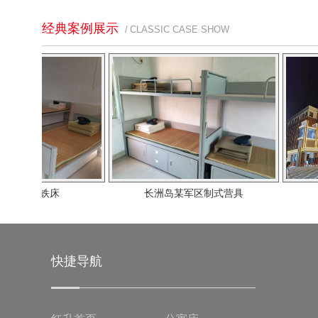
经典案例展示
/ CLASSIC CASE SHOW
床
长洲岛某军区制式营具
京师荟
快捷导航